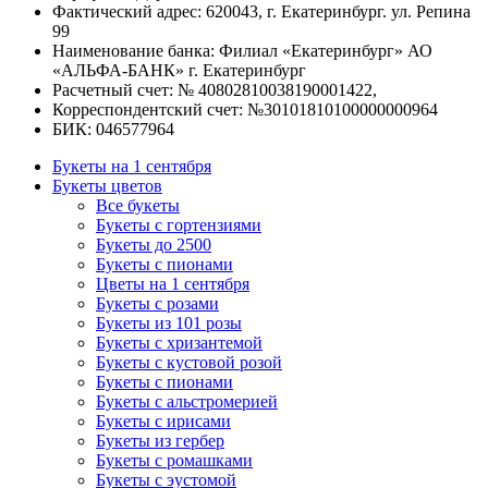
Фактический адрес: 620043, г. Екатеринбург. ул. Репина
99
Наименование банка: Филиал «Екатеринбург» АО
«АЛЬФА-БАНК» г. Екатеринбург
Расчетный счет: № 40802810038190001422,
Корреспондентский счет: №30101810100000000964
БИК: 046577964
Букеты на 1 сентября
Букеты цветов
Все букеты
Букеты с гортензиями
Букеты до 2500
Букеты с пионами
Цветы на 1 сентября
Букеты с розами
Букеты из 101 розы
Букеты с хризантемой
Букеты с кустовой розой
Букеты с пионами
Букеты с альстромерией
Букеты с ирисами
Букеты из гербер
Букеты с ромашками
Букеты с эустомой