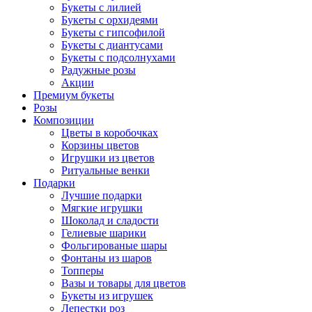
Букеты с лилией
Букеты с орхидеями
Букеты с гипсофилой
Букеты с диантусами
Букеты с подсолнухами
Радужные розы
Акции
Премиум букеты
Розы
Композиции
Цветы в коробочках
Корзины цветов
Игрушки из цветов
Ритуальные венки
Подарки
Лучшие подарки
Мягкие игрушки
Шоколад и сладости
Гелиевые шарики
Фольгированые шары
Фонтаны из шаров
Топперы
Вазы и товары для цветов
Букеты из игрушек
Лепестки роз