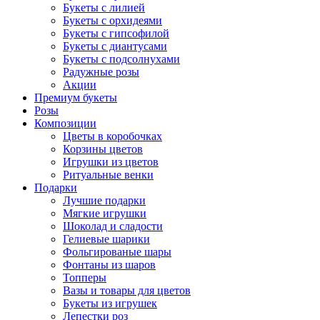
Букеты с лилией
Букеты с орхидеями
Букеты с гипсофилой
Букеты с диантусами
Букеты с подсолнухами
Радужные розы
Акции
Премиум букеты
Розы
Композиции
Цветы в коробочках
Корзины цветов
Игрушки из цветов
Ритуальные венки
Подарки
Лучшие подарки
Мягкие игрушки
Шоколад и сладости
Гелиевые шарики
Фольгированые шары
Фонтаны из шаров
Топперы
Вазы и товары для цветов
Букеты из игрушек
Лепестки роз