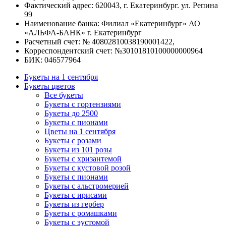
Фактический адрес: 620043, г. Екатеринбург. ул. Репина
99
Наименование банка: Филиал «Екатеринбург» АО
«АЛЬФА-БАНК» г. Екатеринбург
Расчетный счет: № 40802810038190001422,
Корреспондентский счет: №30101810100000000964
БИК: 046577964
Букеты на 1 сентября
Букеты цветов
Все букеты
Букеты с гортензиями
Букеты до 2500
Букеты с пионами
Цветы на 1 сентября
Букеты с розами
Букеты из 101 розы
Букеты с хризантемой
Букеты с кустовой розой
Букеты с пионами
Букеты с альстромерией
Букеты с ирисами
Букеты из гербер
Букеты с ромашками
Букеты с эустомой