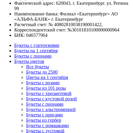
Фактический адрес: 620043, г. Екатеринбург. ул. Репина
99
Наименование банка: Филиал «Екатеринбург» АО
«АЛЬФА-БАНК» г. Екатеринбург
Расчетный счет: № 40802810038190001422,
Корреспондентский счет: №30101810100000000964
БИК: 046577964
Букеты с гортензиями
Букеты на 1 сентября
Букеты с пионами
Букеты цветов
Все букеты
Букеты до 2500
Цветы на 1 сентября
Букеты с розами
Букеты из 101 розы
Букеты с хризантемой
Букеты с кустовой розой
Букеты с пионами
Букеты с альстромерией
Букеты с ирисами
Букеты из гербер
Букеты с ромашками
Букеты с эустомой