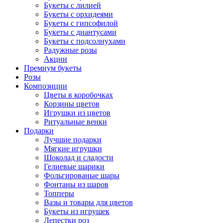
Букеты с лилией
Букеты с орхидеями
Букеты с гипсофилой
Букеты с диантусами
Букеты с подсолнухами
Радужные розы
Акции
Премиум букеты
Розы
Композиции
Цветы в коробочках
Корзины цветов
Игрушки из цветов
Ритуальные венки
Подарки
Лучшие подарки
Мягкие игрушки
Шоколад и сладости
Гелиевые шарики
Фольгированые шары
Фонтаны из шаров
Топперы
Вазы и товары для цветов
Букеты из игрушек
Лепестки роз