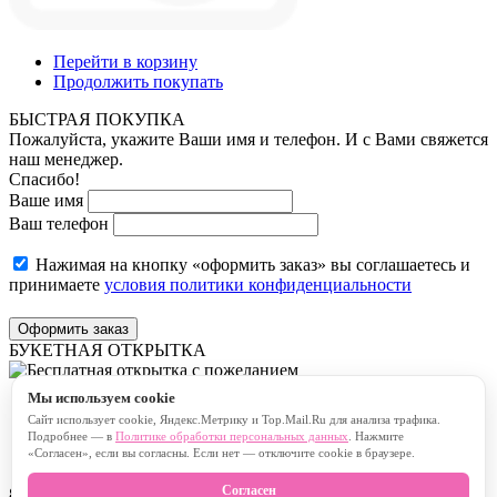
Перейти в корзину
Продолжить покупать
БЫСТРАЯ ПОКУПКА
Пожалуйста, укажите Ваши имя и телефон. И с Вами свяжется
наш менеджер.
Спасибо!
Ваше имя
Ваш телефон
Нажимая на кнопку «оформить заказ» вы соглашаетесь и
принимаете
условия политики конфиденциальности
Оформить заказ
БУКЕТНАЯ ОТКРЫТКА
Мы используем cookie
Бесплатная открытка с пожеланием
Сайт использует cookie, Яндекс.Метрику и Top.Mail.Ru для анализа трафика.
Платная открытка с пожеланием
Подробнее — в
Политике обработки персональных данных
. Нажмите
«Согласен», если вы согласны. Если нет — отключите cookie в браузере.
Согласен
80
символов