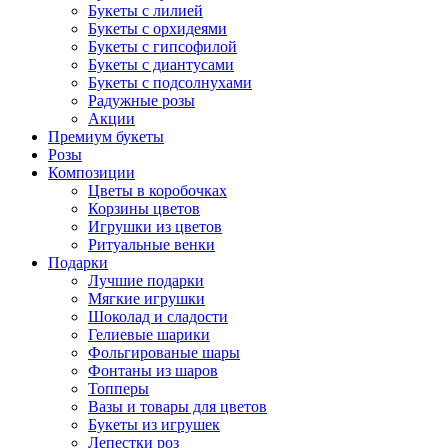
Букеты с лилией
Букеты с орхидеями
Букеты с гипсофилой
Букеты с диантусами
Букеты с подсолнухами
Радужные розы
Акции
Премиум букеты
Розы
Композиции
Цветы в коробочках
Корзины цветов
Игрушки из цветов
Ритуальные венки
Подарки
Лучшие подарки
Мягкие игрушки
Шоколад и сладости
Гелиевые шарики
Фольгированые шары
Фонтаны из шаров
Топперы
Вазы и товары для цветов
Букеты из игрушек
Лепестки роз