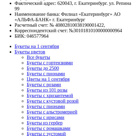
Фактический адрес: 620043, г. Екатеринбург. ул. Репина
99
Наименование банка: Филиал «Екатеринбург» АО
«АЛЬФА-БАНК» г. Екатеринбург
Расчетный счет: № 40802810038190001422,
Корреспондентский счет: №30101810100000000964
БИК: 046577964
Букеты на 1 сентября
Букеты цветов
Все букеты
Букеты с гортензиями
Букеты до 2500
Букеты с пионами
Цветы на 1 сентября
Букеты с розами
Букеты из 101 розы
Букеты с хризантемой
Букеты с кустовой розой
Букеты с пионами
Букеты с альстромерией
Букеты с ирисами
Букеты из гербер
Букеты с ромашками
Букеты с эустомой