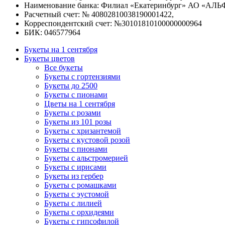
Наименование банка: Филиал «Екатеринбург» АО «АЛЬ
Расчетный счет: № 40802810038190001422,
Корреспондентский счет: №30101810100000000964
БИК: 046577964
Букеты на 1 сентября
Букеты цветов
Все букеты
Букеты с гортензиями
Букеты до 2500
Букеты с пионами
Цветы на 1 сентября
Букеты с розами
Букеты из 101 розы
Букеты с хризантемой
Букеты с кустовой розой
Букеты с пионами
Букеты с альстромерией
Букеты с ирисами
Букеты из гербер
Букеты с ромашками
Букеты с эустомой
Букеты с лилией
Букеты с орхидеями
Букеты с гипсофилой