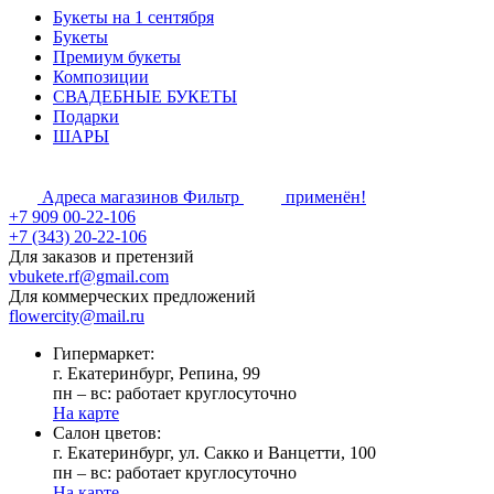
Букеты на 1 сентября
Букеты
Премиум букеты
Композиции
СВАДЕБНЫЕ БУКЕТЫ
Подарки
ШАРЫ
Адреса магазинов
Фильтр
применён!
+7 909 00-22-106
+7 (343) 20-22-106
Для заказов и претензий
vbukete.rf@gmail.com
Для коммерческих предложений
flowercity@mail.ru
Гипермаркет:
г. Екатеринбург, Репина, 99
пн – вс: работает круглосуточно
На карте
Cалон цветов:
г. Екатеринбург, ул. Сакко и Ванцетти, 100
пн – вс: работает круглосуточно
На карте