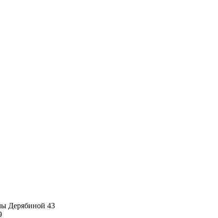
имы Дерябиной 43
9