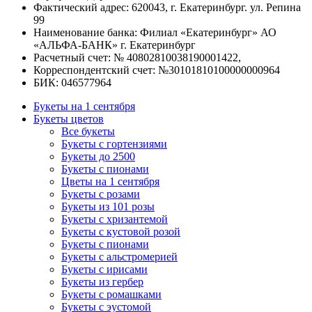
Фактический адрес: 620043, г. Екатеринбург. ул. Репина
99
Наименование банка: Филиал «Екатеринбург» АО
«АЛЬФА-БАНК» г. Екатеринбург
Расчетный счет: № 40802810038190001422,
Корреспондентский счет: №30101810100000000964
БИК: 046577964
Букеты на 1 сентября
Букеты цветов
Все букеты
Букеты с гортензиями
Букеты до 2500
Букеты с пионами
Цветы на 1 сентября
Букеты с розами
Букеты из 101 розы
Букеты с хризантемой
Букеты с кустовой розой
Букеты с пионами
Букеты с альстромерией
Букеты с ирисами
Букеты из гербер
Букеты с ромашками
Букеты с эустомой