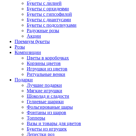
Букеты с лилией
Букеты с орхидеями
Букеты с гипсофилой
Букеты с диантусами
Букеты с подсолнухами
Радужные розы
Акции
Премиум букеты
Розы
Композиции
Цветы в коробочках
Корзины цветов
Игрушки из цветов
Ритуальные венки
Подарки
Лучшие подарки
Мягкие игрушки
Шоколад и сладости
Гелиевые шарики
Фольгированые шары
Фонтаны из шаров
Топперы
Вазы и товары для цветов
Букеты из игрушек
Лепестки роз