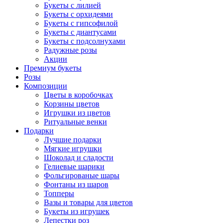
Букеты с лилией
Букеты с орхидеями
Букеты с гипсофилой
Букеты с диантусами
Букеты с подсолнухами
Радужные розы
Акции
Премиум букеты
Розы
Композиции
Цветы в коробочках
Корзины цветов
Игрушки из цветов
Ритуальные венки
Подарки
Лучшие подарки
Мягкие игрушки
Шоколад и сладости
Гелиевые шарики
Фольгированые шары
Фонтаны из шаров
Топперы
Вазы и товары для цветов
Букеты из игрушек
Лепестки роз