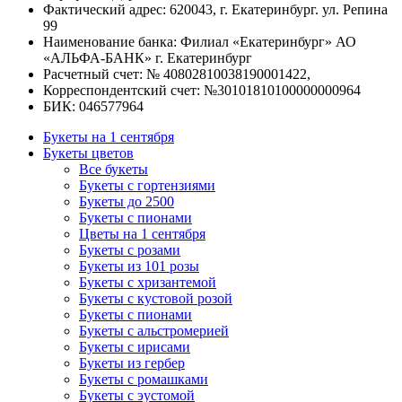
Фактический адрес: 620043, г. Екатеринбург. ул. Репина
99
Наименование банка: Филиал «Екатеринбург» АО
«АЛЬФА-БАНК» г. Екатеринбург
Расчетный счет: № 40802810038190001422,
Корреспондентский счет: №30101810100000000964
БИК: 046577964
Букеты на 1 сентября
Букеты цветов
Все букеты
Букеты с гортензиями
Букеты до 2500
Букеты с пионами
Цветы на 1 сентября
Букеты с розами
Букеты из 101 розы
Букеты с хризантемой
Букеты с кустовой розой
Букеты с пионами
Букеты с альстромерией
Букеты с ирисами
Букеты из гербер
Букеты с ромашками
Букеты с эустомой