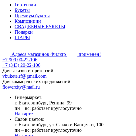
Гортензии
Букеты
Премиум букеты
Композиции
СВАДЕБНЫЕ БУКЕТЫ
Подарки
ШАРЫ
Адреса магазинов
Фильтр
применён!
+7 909 00-22-106
+7 (343) 20-22-106
Для заказов и претензий
vbukete.rf@gmail.com
Для коммерческих предложений
flowercity@mail.ru
Гипермаркет:
г. Екатеринбург, Репина, 99
пн – вс: работает круглосуточно
На карте
Cалон цветов:
г. Екатеринбург, ул. Сакко и Ванцетти, 100
пн – вс: работает круглосуточно
На карте