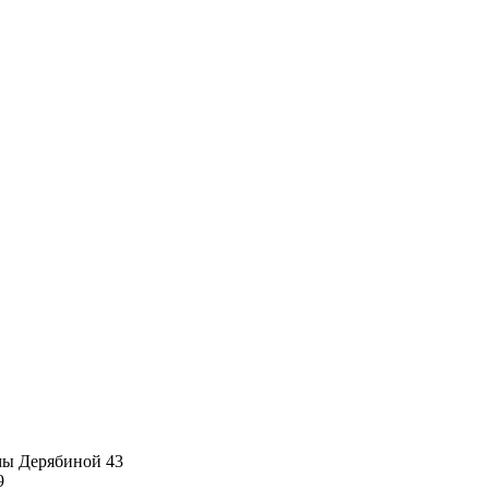
имы Дерябиной 43
9