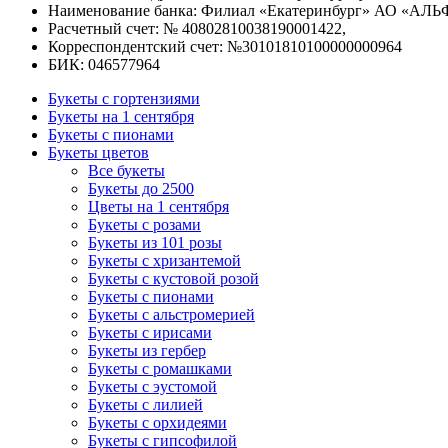
Наименование банка: Филиал «Екатеринбург» АО «АЛЬ
Расчетный счет: № 40802810038190001422,
Корреспондентский счет: №30101810100000000964
БИК: 046577964
Букеты с гортензиями
Букеты на 1 сентября
Букеты с пионами
Букеты цветов
Все букеты
Букеты до 2500
Цветы на 1 сентября
Букеты с розами
Букеты из 101 розы
Букеты с хризантемой
Букеты с кустовой розой
Букеты с пионами
Букеты с альстромерией
Букеты с ирисами
Букеты из гербер
Букеты с ромашками
Букеты с эустомой
Букеты с лилией
Букеты с орхидеями
Букеты с гипсофилой