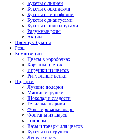
Букеты с лилией
Букеты с орхидеями
Букеты с гипсофилой
Букеты с диантусами
Букеты с подсолнухами
Радужные розы
Акции
Премиум букеты
Розы
Композиции
Цветы в коробочках
Корзины цветов
Игрушки из цветов
Ритуальные венки
Подарки
Лучшие подарки
Мягкие игрушки
Шоколад и сладости
Гелиевые шарики
Фольгированые шары
Фонтаны из шаров
Топперы
Вазы и товары для цветов
Букеты из игрушек
Лепестки роз