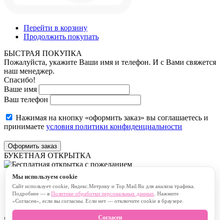
Перейти в корзину
Продолжить покупать
БЫСТРАЯ ПОКУПКА
Пожалуйста, укажите Ваши имя и телефон. И с Вами свяжется
наш менеджер.
Спасибо!
Ваше имя
Ваш телефон
Нажимая на кнопку «оформить заказ» вы соглашаетесь и
принимаете
условия политики конфиденциальности
Оформить заказ
БУКЕТНАЯ ОТКРЫТКА
Мы используем cookie
Бесплатная открытка с пожеланием
Сайт использует cookie, Яндекс.Метрику и Top.Mail.Ru для анализа трафика.
Платная открытка с пожеланием
Подробнее — в
Политике обработки персональных данных
. Нажмите
«Согласен», если вы согласны. Если нет — отключите cookie в браузере.
Согласен
80
символов