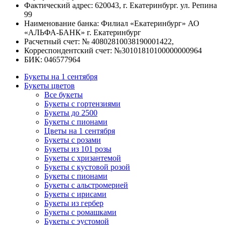
Фактический адрес: 620043, г. Екатеринбург. ул. Репина
99
Наименование банка: Филиал «Екатеринбург» АО
«АЛЬФА-БАНК» г. Екатеринбург
Расчетный счет: № 40802810038190001422,
Корреспондентский счет: №30101810100000000964
БИК: 046577964
Букеты на 1 сентября
Букеты цветов
Все букеты
Букеты с гортензиями
Букеты до 2500
Букеты с пионами
Цветы на 1 сентября
Букеты с розами
Букеты из 101 розы
Букеты с хризантемой
Букеты с кустовой розой
Букеты с пионами
Букеты с альстромерией
Букеты с ирисами
Букеты из гербер
Букеты с ромашками
Букеты с эустомой