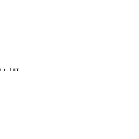
 5 -
1 шт.