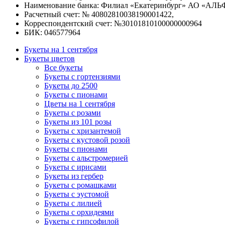
Наименование банка: Филиал «Екатеринбург» АО «АЛЬ
Расчетный счет: № 40802810038190001422,
Корреспондентский счет: №30101810100000000964
БИК: 046577964
Букеты на 1 сентября
Букеты цветов
Все букеты
Букеты с гортензиями
Букеты до 2500
Букеты с пионами
Цветы на 1 сентября
Букеты с розами
Букеты из 101 розы
Букеты с хризантемой
Букеты с кустовой розой
Букеты с пионами
Букеты с альстромерией
Букеты с ирисами
Букеты из гербер
Букеты с ромашками
Букеты с эустомой
Букеты с лилией
Букеты с орхидеями
Букеты с гипсофилой