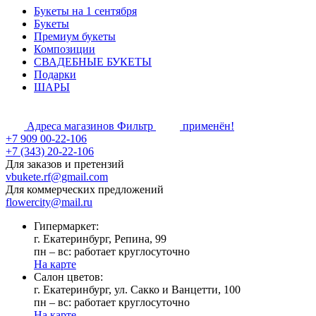
Букеты на 1 сентября
Букеты
Премиум букеты
Композиции
СВАДЕБНЫЕ БУКЕТЫ
Подарки
ШАРЫ
Адреса магазинов
Фильтр
применён!
+7 909 00-22-106
+7 (343) 20-22-106
Для заказов и претензий
vbukete.rf@gmail.com
Для коммерческих предложений
flowercity@mail.ru
Гипермаркет:
г. Екатеринбург, Репина, 99
пн – вс: работает круглосуточно
На карте
Cалон цветов:
г. Екатеринбург, ул. Сакко и Ванцетти, 100
пн – вс: работает круглосуточно
На карте