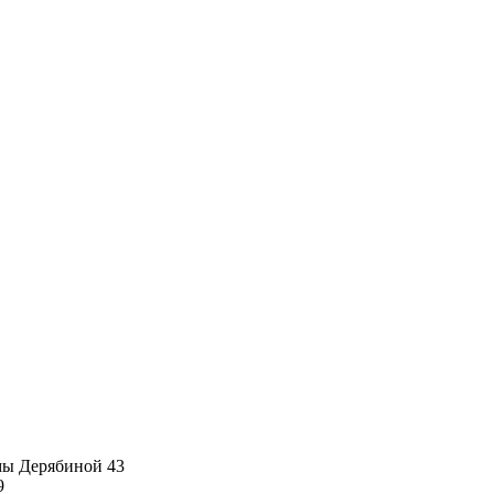
имы Дерябиной 43
9