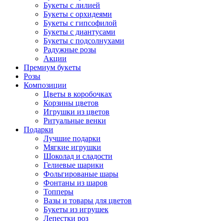
Букеты с лилией
Букеты с орхидеями
Букеты с гипсофилой
Букеты с диантусами
Букеты с подсолнухами
Радужные розы
Акции
Премиум букеты
Розы
Композиции
Цветы в коробочках
Корзины цветов
Игрушки из цветов
Ритуальные венки
Подарки
Лучшие подарки
Мягкие игрушки
Шоколад и сладости
Гелиевые шарики
Фольгированые шары
Фонтаны из шаров
Топперы
Вазы и товары для цветов
Букеты из игрушек
Лепестки роз