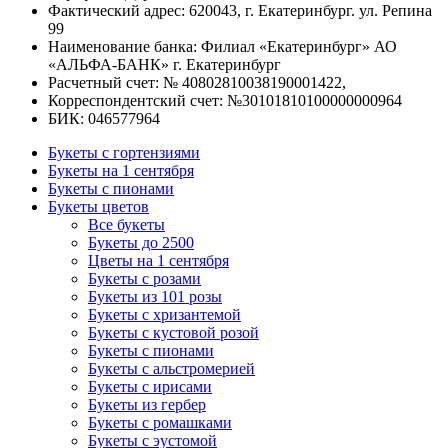
Фактический адрес: 620043, г. Екатеринбург. ул. Репина
99
Наименование банка: Филиал «Екатеринбург» АО
«АЛЬФА-БАНК» г. Екатеринбург
Расчетный счет: № 40802810038190001422,
Корреспондентский счет: №30101810100000000964
БИК: 046577964
Букеты с гортензиями
Букеты на 1 сентября
Букеты с пионами
Букеты цветов
Все букеты
Букеты до 2500
Цветы на 1 сентября
Букеты с розами
Букеты из 101 розы
Букеты с хризантемой
Букеты с кустовой розой
Букеты с пионами
Букеты с альстромерией
Букеты с ирисами
Букеты из гербер
Букеты с ромашками
Букеты с эустомой