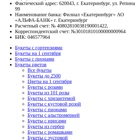
Фактический адрес: 620043, г. Екатеринбург. ул. Репина
99
Наименование банка: Филиал «Екатеринбург» АО
«АЛЬФА-БАНК» г. Екатеринбург
Расчетный счет: № 40802810038190001422,
Корреспондентский счет: №30101810100000000964
БИК: 046577964
Букеты с гортензиями
Букеты на 1 сентября
Букеты с пионами
Букеты цветов
Все букеты
Букеты до 2500
Цветы на 1 сентября
Букеты с розами
Букеты из 101 розы
Букеты с хризантемой
Букеты с кустовой розой
Букеты с пионами
Букеты с альстромерией
Букеты с ирисами
Букеты из гербер
Букеты с ромашками
Букеты с эустомой