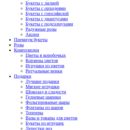
Букеты с лилией
Букеты с орхидеями
Букеты с гипсофилой
Букеты с диантусами
Букеты с подсолнухами
Радужные розы
Акции
Премиум букеты
Розы
Композиции
Цветы в коробочках
Корзины цветов
Игрушки из цветов
Ритуальные венки
Подарки
Лучшие подарки
Мягкие игрушки
Шоколад и сладости
Гелиевые шарики
Фольгированые шары
Фонтаны из шаров
Топперы
Вазы и товары для цветов
Букеты из игрушек
Лепестки роз