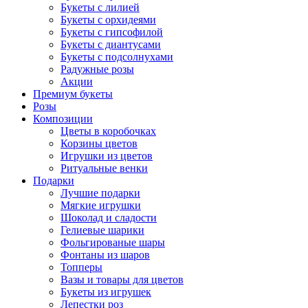
Букеты с лилией
Букеты с орхидеями
Букеты с гипсофилой
Букеты с диантусами
Букеты с подсолнухами
Радужные розы
Акции
Премиум букеты
Розы
Композиции
Цветы в коробочках
Корзины цветов
Игрушки из цветов
Ритуальные венки
Подарки
Лучшие подарки
Мягкие игрушки
Шоколад и сладости
Гелиевые шарики
Фольгированые шары
Фонтаны из шаров
Топперы
Вазы и товары для цветов
Букеты из игрушек
Лепестки роз