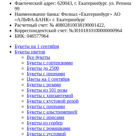
Фактический адрес: 620043, г. Екатеринбург. ул. Репина
99
Наименование банка: Филиал «Екатеринбург» АО
«АЛЬФА-БАНК» г. Екатеринбург
Расчетный счет: № 40802810038190001422,
Корреспондентский счет: №30101810100000000964
БИК: 046577964
Букеты на 1 сентября
Букеты цветов
Все букеты
Букеты с гортензиями
Букеты до 2500
Букеты с пионами
Цветы на 1 сентября
Букеты с розами
Букеты из 101 розы
Букеты с хризантемой
Букеты с кустовой розой
Букеты с пионами
Букеты с альстромерией
Букеты с ирисами
Букеты из гербер
Букеты с ромашками
Букеты с эустомой