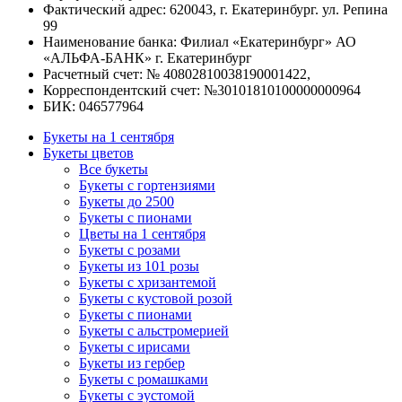
Фактический адрес: 620043, г. Екатеринбург. ул. Репина
99
Наименование банка: Филиал «Екатеринбург» АО
«АЛЬФА-БАНК» г. Екатеринбург
Расчетный счет: № 40802810038190001422,
Корреспондентский счет: №30101810100000000964
БИК: 046577964
Букеты на 1 сентября
Букеты цветов
Все букеты
Букеты с гортензиями
Букеты до 2500
Букеты с пионами
Цветы на 1 сентября
Букеты с розами
Букеты из 101 розы
Букеты с хризантемой
Букеты с кустовой розой
Букеты с пионами
Букеты с альстромерией
Букеты с ирисами
Букеты из гербер
Букеты с ромашками
Букеты с эустомой