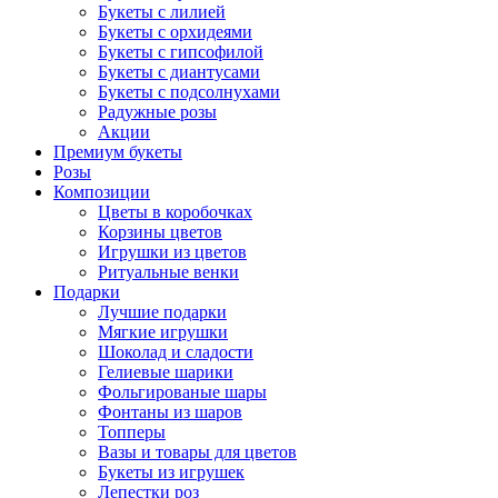
Букеты с лилией
Букеты с орхидеями
Букеты с гипсофилой
Букеты с диантусами
Букеты с подсолнухами
Радужные розы
Акции
Премиум букеты
Розы
Композиции
Цветы в коробочках
Корзины цветов
Игрушки из цветов
Ритуальные венки
Подарки
Лучшие подарки
Мягкие игрушки
Шоколад и сладости
Гелиевые шарики
Фольгированые шары
Фонтаны из шаров
Топперы
Вазы и товары для цветов
Букеты из игрушек
Лепестки роз