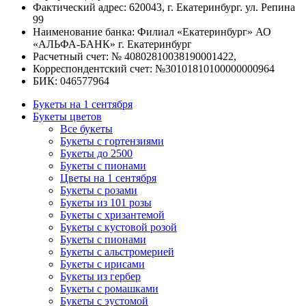
Фактический адрес: 620043, г. Екатеринбург. ул. Репина
99
Наименование банка: Филиал «Екатеринбург» АО
«АЛЬФА-БАНК» г. Екатеринбург
Расчетный счет: № 40802810038190001422,
Корреспондентский счет: №30101810100000000964
БИК: 046577964
Букеты на 1 сентября
Букеты цветов
Все букеты
Букеты с гортензиями
Букеты до 2500
Букеты с пионами
Цветы на 1 сентября
Букеты с розами
Букеты из 101 розы
Букеты с хризантемой
Букеты с кустовой розой
Букеты с пионами
Букеты с альстромерией
Букеты с ирисами
Букеты из гербер
Букеты с ромашками
Букеты с эустомой