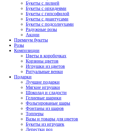
Букеты с лилией
Букеты с орхидеями
Букеты с гипсофилой
Букеты с диантусами
Букеты с подсолнухами
Радужные розы
Акции
Премиум букеты
Розы
Композиции
Цветы в коробочках
Корзины цветов
Игрушки из цветов
Ритуальные венки
Подарки
Лучшие подарки
Мягкие игрушки
Шоколад и сладости
Гелиевые шарики
Фольгированые шары
Фонтаны из шаров
Топперы
Вазы и товары для цветов
Букеты из игрушек
Лепестки роз