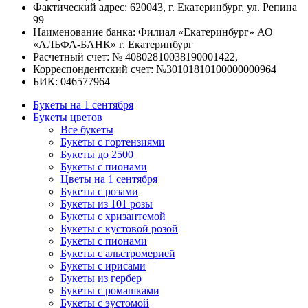
Фактический адрес: 620043, г. Екатеринбург. ул. Репина
99
Наименование банка: Филиал «Екатеринбург» АО
«АЛЬФА-БАНК» г. Екатеринбург
Расчетный счет: № 40802810038190001422,
Корреспондентский счет: №30101810100000000964
БИК: 046577964
Букеты на 1 сентября
Букеты цветов
Все букеты
Букеты с гортензиями
Букеты до 2500
Букеты с пионами
Цветы на 1 сентября
Букеты с розами
Букеты из 101 розы
Букеты с хризантемой
Букеты с кустовой розой
Букеты с пионами
Букеты с альстромерией
Букеты с ирисами
Букеты из гербер
Букеты с ромашками
Букеты с эустомой