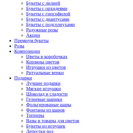
Букеты с лилией
Букеты с орхидеями
Букеты с гипсофилой
Букеты с диантусами
Букеты с подсолнухами
Радужные розы
Акции
Премиум букеты
Розы
Композиции
Цветы в коробочках
Корзины цветов
Игрушки из цветов
Ритуальные венки
Подарки
Лучшие подарки
Мягкие игрушки
Шоколад и сладости
Гелиевые шарики
Фольгированые шары
Фонтаны из шаров
Топперы
Вазы и товары для цветов
Букеты из игрушек
Лепестки роз