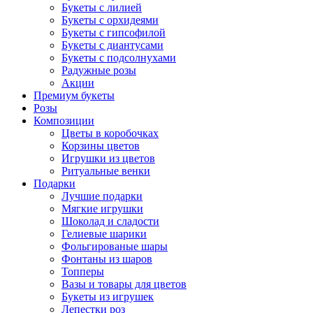
Букеты с лилией
Букеты с орхидеями
Букеты с гипсофилой
Букеты с диантусами
Букеты с подсолнухами
Радужные розы
Акции
Премиум букеты
Розы
Композиции
Цветы в коробочках
Корзины цветов
Игрушки из цветов
Ритуальные венки
Подарки
Лучшие подарки
Мягкие игрушки
Шоколад и сладости
Гелиевые шарики
Фольгированые шары
Фонтаны из шаров
Топперы
Вазы и товары для цветов
Букеты из игрушек
Лепестки роз