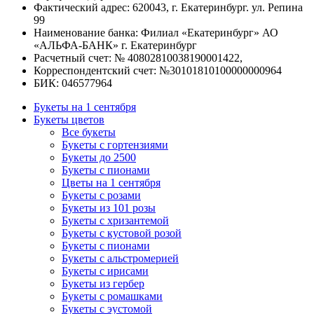
Фактический адрес: 620043, г. Екатеринбург. ул. Репина
99
Наименование банка: Филиал «Екатеринбург» АО
«АЛЬФА-БАНК» г. Екатеринбург
Расчетный счет: № 40802810038190001422,
Корреспондентский счет: №30101810100000000964
БИК: 046577964
Букеты на 1 сентября
Букеты цветов
Все букеты
Букеты с гортензиями
Букеты до 2500
Букеты с пионами
Цветы на 1 сентября
Букеты с розами
Букеты из 101 розы
Букеты с хризантемой
Букеты с кустовой розой
Букеты с пионами
Букеты с альстромерией
Букеты с ирисами
Букеты из гербер
Букеты с ромашками
Букеты с эустомой