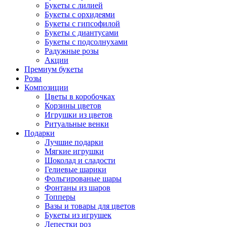
Букеты с лилией
Букеты с орхидеями
Букеты с гипсофилой
Букеты с диантусами
Букеты с подсолнухами
Радужные розы
Акции
Премиум букеты
Розы
Композиции
Цветы в коробочках
Корзины цветов
Игрушки из цветов
Ритуальные венки
Подарки
Лучшие подарки
Мягкие игрушки
Шоколад и сладости
Гелиевые шарики
Фольгированые шары
Фонтаны из шаров
Топперы
Вазы и товары для цветов
Букеты из игрушек
Лепестки роз