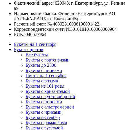
Фактический адрес: 620043, г. Екатеринбург. ул. Репина
99
Наименование банка: Филиал «Екатеринбург» АО
«АЛЬФА-БАНК» г. Екатеринбург
Расчетный счет: № 40802810038190001422,
Корреспондентский счет: №30101810100000000964
БИК: 046577964
Букеты на 1 сентября
Букеты цветов
Все букеты
Букеты с гортензиями
Букеты до 2500
Букеты с пионами
Цветы на 1 сентября
Букеты с розами
Букеты из 101 розы
Букеты с хризантемой
Букеты с кустовой розой
Букеты с пионами
Букеты с альстромерией
Букеты с ирисами
Букеты из гербер
Букеты с ромашками
Букеты с эустомой