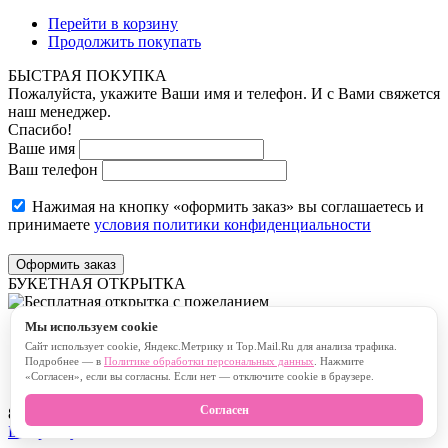
Перейти в корзину
Продолжить покупать
БЫСТРАЯ ПОКУПКА
Пожалуйста, укажите Ваши имя и телефон. И с Вами свяжется
наш менеджер.
Спасибо!
Ваше имя
Ваш телефон
Нажимая на кнопку «оформить заказ» вы соглашаетесь и
принимаете
условия политики конфиденциальности
Оформить заказ
БУКЕТНАЯ ОТКРЫТКА
Мы используем cookie
Бесплатная открытка с пожеланием
Сайт использует cookie, Яндекс.Метрику и Top.Mail.Ru для анализа трафика.
Платная открытка с пожеланием
Подробнее — в
Политике обработки персональных данных
. Нажмите
«Согласен», если вы согласны. Если нет — отключите cookie в браузере.
Согласен
80
символов
В корзину