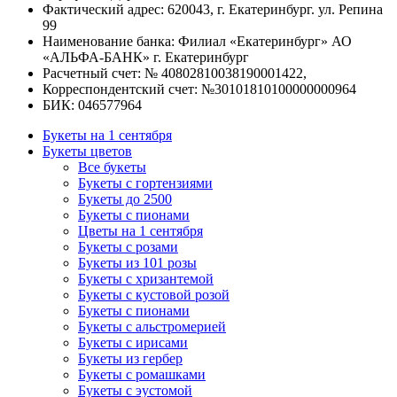
Фактический адрес: 620043, г. Екатеринбург. ул. Репина
99
Наименование банка: Филиал «Екатеринбург» АО
«АЛЬФА-БАНК» г. Екатеринбург
Расчетный счет: № 40802810038190001422,
Корреспондентский счет: №30101810100000000964
БИК: 046577964
Букеты на 1 сентября
Букеты цветов
Все букеты
Букеты с гортензиями
Букеты до 2500
Букеты с пионами
Цветы на 1 сентября
Букеты с розами
Букеты из 101 розы
Букеты с хризантемой
Букеты с кустовой розой
Букеты с пионами
Букеты с альстромерией
Букеты с ирисами
Букеты из гербер
Букеты с ромашками
Букеты с эустомой