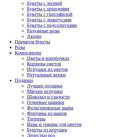
Букеты с лилией
Букеты с орхидеями
Букеты с гипсофилой
Букеты с диантусами
Букеты с подсолнухами
Радужные розы
Акции
Премиум букеты
Розы
Композиции
Цветы в коробочках
Корзины цветов
Игрушки из цветов
Ритуальные венки
Подарки
Лучшие подарки
Мягкие игрушки
Шоколад и сладости
Гелиевые шарики
Фольгированые шары
Фонтаны из шаров
Топперы
Вазы и товары для цветов
Букеты из игрушек
Лепестки роз