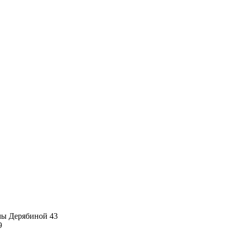
имы Дерябиной 43
9