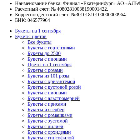
Наименование банка: Филиал «Екатеринбург» АО «АЛЬ
Расчетный счет: № 40802810038190001422,
Корреспондентский счет: №30101810100000000964
БИК: 046577964
Букеты на 1 сентября
Букеты цветов
Все букеты
Букеты с гортензиями
Букеты до 2500
Букеты с пионами
Цветы на 1 сентября
Букеты с розами
Букеты из 101 розы
Букеты с хризантемой
Букеты с кустовой розой
Букеты с пионами
Букеты с альстромерией
Букеты с ирисами
Букеты из гербер
Букеты с ромашками
Букеты с эустомой
Букеты с лилией
Букеты с орхидеями
Букеты с гипсофилой