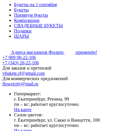
Букеты на 1 сентября
Букеты
Премиум букеты
Композиции
СВАДЕБНЫЕ БУКЕТЫ
Подарки
ШАРЫ
Адреса магазинов
Фильтр
применён!
+7 909 00-22-106
+7 (343) 20-22-106
Для заказов и претензий
vbukete.rf@gmail.com
Для коммерческих предложений
flowercity@mail.ru
Гипермаркет:
г. Екатеринбург, Репина, 99
пн – вс: работает круглосуточно
На карте
Cалон цветов:
г. Екатеринбург, ул. Сакко и Ванцетти, 100
пн – вс: работает круглосуточно
На карте