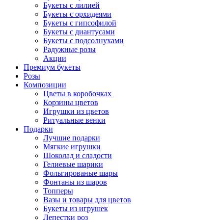
Букеты с лилией
Букеты с орхидеями
Букеты с гипсофилой
Букеты с диантусами
Букеты с подсолнухами
Радужные розы
Акции
Премиум букеты
Розы
Композиции
Цветы в коробочках
Корзины цветов
Игрушки из цветов
Ритуальные венки
Подарки
Лучшие подарки
Мягкие игрушки
Шоколад и сладости
Гелиевые шарики
Фольгированые шары
Фонтаны из шаров
Топперы
Вазы и товары для цветов
Букеты из игрушек
Лепестки роз