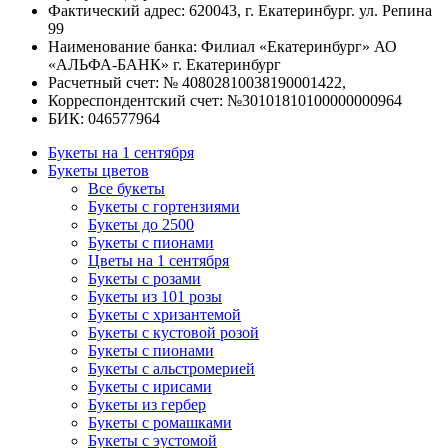
Фактический адрес: 620043, г. Екатеринбург. ул. Репина
99
Наименование банка: Филиал «Екатеринбург» АО
«АЛЬФА-БАНК» г. Екатеринбург
Расчетный счет: № 40802810038190001422,
Корреспондентский счет: №30101810100000000964
БИК: 046577964
Букеты на 1 сентября
Букеты цветов
Все букеты
Букеты с гортензиями
Букеты до 2500
Букеты с пионами
Цветы на 1 сентября
Букеты с розами
Букеты из 101 розы
Букеты с хризантемой
Букеты с кустовой розой
Букеты с пионами
Букеты с альстромерией
Букеты с ирисами
Букеты из гербер
Букеты с ромашками
Букеты с эустомой