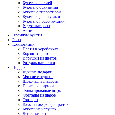
Букеты с лилией
Букеты с орхидеями
Букеты с гипсофилой
Букеты с диантусами
Букеты с подсолнухами
Радужные розы
Акции
Премиум букеты
Розы
Композиции
Цветы в коробочках
Корзины цветов
Игрушки из цветов
Ритуальные венки
Подарки
Лучшие подарки
Мягкие игрушки
Шоколад и сладости
Гелиевые шарики
Фольгированые шары
Фонтаны из шаров
Топперы
Вазы и товары для цветов
Букеты из игрушек
Лепестки роз