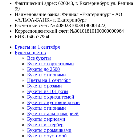
Фактический адрес: 620043, г. Екатеринбург. ул. Репина
99
Наименование банка: Филиал «Екатеринбург» АО
«АЛЬФА-БАНК» г. Екатеринбург
Расчетный счет: № 40802810038190001422,
Корреспондентский счет: №30101810100000000964
БИК: 046577964
Букеты на 1 сентября
Букеты цветов
Все букеты
Букеты с гортензиями
Букеты до 2500
Букеты с пионами
Цветы на 1 сентября
Букеты с розами
Букеты из 101 розы
Букеты с хризантемой
Букеты с кустовой розой
Букеты с пионами
Букеты с альстромерией
Букеты с ирисами
Букеты из гербер
Букеты с ромашками
Букеты с эустомой