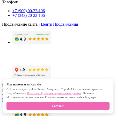
Телефон:
+7 (909) 00-22-106
+7 (343) 20-22-106
Продвижение сайта -
Центр Продвижения
Мы используем cookie
E-mail для коммерческих предложений:
flowercity@mail.ru
Сайт использует cookie, Яндекс.Метрику и Top.Mail.Ru для анализа трафика.
E-mail для консультаций, претензий и заказа:
Подробнее — в
Политике обработки персональных данных
. Нажмите
vbukete.rf@gmail.com
«Согласен», если вы согласны. Если нет — отключите cookie в браузере.
Политика конфиденциальности
Согласен