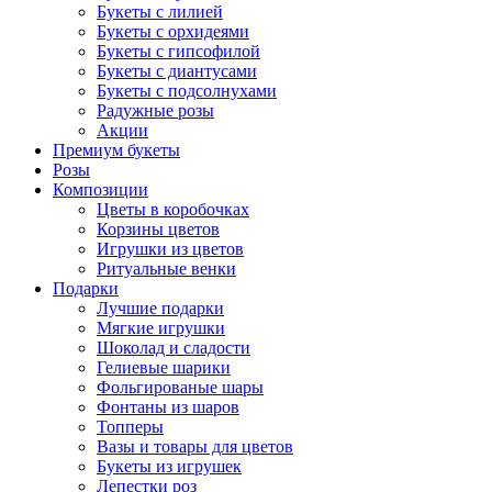
Букеты с лилией
Букеты с орхидеями
Букеты с гипсофилой
Букеты с диантусами
Букеты с подсолнухами
Радужные розы
Акции
Премиум букеты
Розы
Композиции
Цветы в коробочках
Корзины цветов
Игрушки из цветов
Ритуальные венки
Подарки
Лучшие подарки
Мягкие игрушки
Шоколад и сладости
Гелиевые шарики
Фольгированые шары
Фонтаны из шаров
Топперы
Вазы и товары для цветов
Букеты из игрушек
Лепестки роз