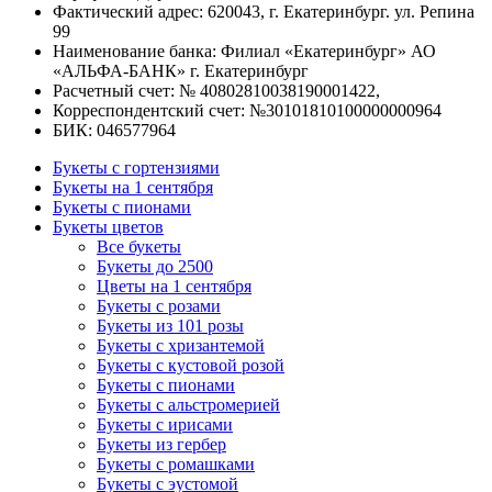
Фактический адрес: 620043, г. Екатеринбург. ул. Репина
99
Наименование банка: Филиал «Екатеринбург» АО
«АЛЬФА-БАНК» г. Екатеринбург
Расчетный счет: № 40802810038190001422,
Корреспондентский счет: №30101810100000000964
БИК: 046577964
Букеты с гортензиями
Букеты на 1 сентября
Букеты с пионами
Букеты цветов
Все букеты
Букеты до 2500
Цветы на 1 сентября
Букеты с розами
Букеты из 101 розы
Букеты с хризантемой
Букеты с кустовой розой
Букеты с пионами
Букеты с альстромерией
Букеты с ирисами
Букеты из гербер
Букеты с ромашками
Букеты с эустомой